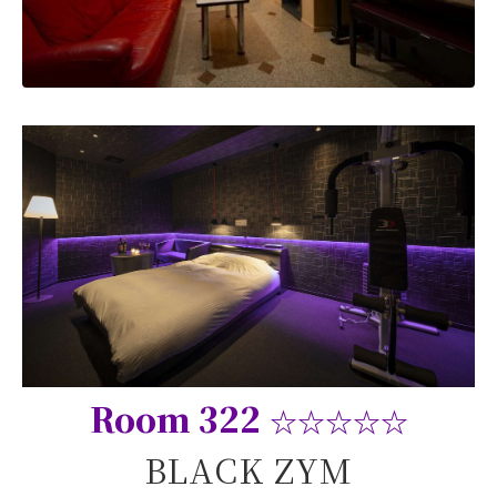
Room 322
☆☆☆☆☆
BLACK ZYM