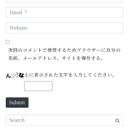
a
E
m
m
e
W
a
*
e
i
b
l
次回のコメントで使用するためブラウザーに自分の
s
*
名前、メールアドレス、サイトを保存する。
i
t
e
上に表示された文字を入力してください。
Submit