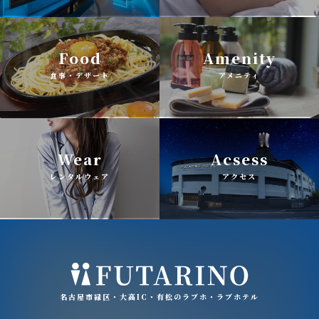
Food
Amenity
食事・デザート
アメニティ
Wear
Acsess
レンタルウェア
アクセス
名古屋市緑区・大高IC・有松のラブホ・ラブホテル